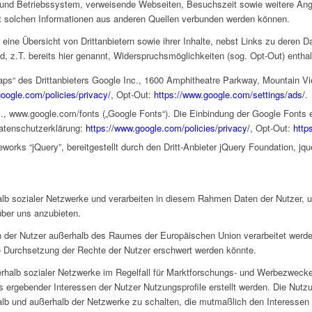
 und Betriebssystem, verweisende Webseiten, Besuchszeit sowie weitere An
it solchen Informationen aus anderen Quellen verbunden werden können.
t eine Übersicht von Drittanbietern sowie ihrer Inhalte, nebst Links zu deren 
, z.T. bereits hier genannt, Widerspruchsmöglichkeiten (sog. Opt-Out) enthal
ps“ des Drittanbieters Google Inc., 1600 Amphitheatre Parkway, Mountain Vi
oogle.com/policies/privacy/
, Opt-Out:
https://www.google.com/settings/ads/
.
c., www.google.com/fonts („Google Fonts“). Die Einbindung der Google Fonts er
Datenschutzerklärung:
https://www.google.com/policies/privacy/
, Opt-Out:
http
rks “jQuery”, bereitgestellt durch den Dritt-Anbieter jQuery Foundation, jqu
alb sozialer Netzwerke und verarbeiten in diesem Rahmen Daten der Nutzer, u
ber uns anzubieten.
n der Nutzer außerhalb des Raumes der Europäischen Union verarbeitet werde
ie Durchsetzung der Rechte der Nutzer erschwert werden könnte.
erhalb sozialer Netzwerke im Regelfall für Marktforschungs- und Werbezweck
 ergebender Interessen der Nutzer Nutzungsprofile erstellt werden. Die Nut
lb und außerhalb der Netzwerke zu schalten, die mutmaßlich den Interessen 