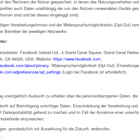
f den Rechnern der Nutzer gespeichert, in denen das Nutzungsverhalten und 
profilen auch Daten unabhängig der von den Nutzern verwendeten Geräte ges
ttformen sind und bei diesen eingeloggt sind).
eweiligen Verarbeitungsformen und der Widerspruchsmöglichkeiten (Opt-Out) verw
 Betreiber der jeweiligen Netzwerke.
ter:
tanbieter: Facebook Ireland Ltd., 4 Grand Canal Square, Grand Canal Harbour
rk, CA 94025, USA; Website:
https://www.facebook.com
;
facebook.com/about/privacy
; Widerspruchsmöglichkeit (Opt-Out): Einstellunge
ok.com/adpreferences/ad_settings
(Login bei Facebook ist erforderlich).
ag unentgeltlich Auskunft zu erhalten über die personenbezogenen Daten, die
Recht auf Berichtigung unrichtiger Daten, Einschränkung der Verarbeitung u
auf Datenportabilität geltend zu machen und im Fall der Annahme einer unrech
htsbehörde einzureichen.
en, grundsätzlich mit Auswirkung für die Zukunft, widerrufen.