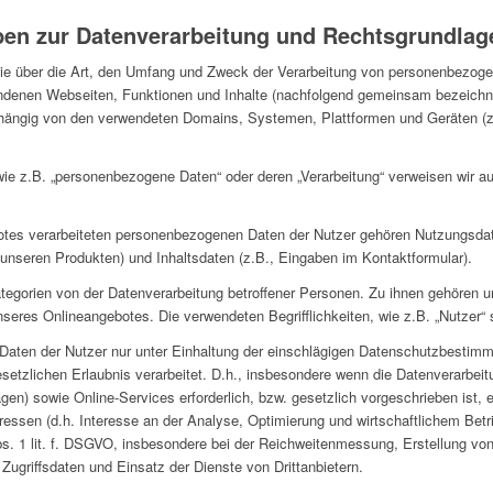
ben zur Datenverarbeitung und Rechtsgrundlag
Sie über die Art, den Umfang und Zweck der Verarbeitung von personenbezog
ndenen Webseiten, Funktionen und Inhalte (nachfolgend gemeinsam bezeichnet
abhängig von den verwendeten Domains, Systemen, Plattformen und Geräten (z
wie z.B. „personenbezogene Daten“ oder deren „Verarbeitung“ verweisen wir auf
tes verarbeiteten personenbezogenen Daten der Nutzer gehören Nutzungsdat
unseren Produkten) und Inhaltsdaten (z.B., Eingaben im Kontaktformular).
Kategorien von der Datenverarbeitung betroffener Personen. Zu ihnen gehören
seres Onlineangebotes. Die verwendeten Begrifflichkeiten, wie z.B. „Nutzer“ 
Daten der Nutzer nur unter Einhaltung der einschlägigen Datenschutzbestimm
esetzlichen Erlaubnis verarbeitet. D.h., insbesondere wenn die Datenverarbeit
en) sowie Online-Services erforderlich, bzw. gesetzlich vorgeschrieben ist, ei
ressen (d.h. Interesse an der Analyse, Optimierung und wirtschaftlichem Betr
s. 1 lit. f. DSGVO, insbesondere bei der Reichweitenmessung, Erstellung von
griffsdaten und Einsatz der Dienste von Drittanbietern.