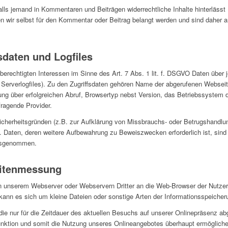
falls jemand in Kommentaren und Beiträgen widerrechtliche Inhalte hinterlässt
n wir selbst für den Kommentar oder Beitrag belangt werden und sind daher an
sdaten und Logfiles
berechtigten Interessen im Sinne des Art. 7 Abs. 1 lit. f. DSGVO Daten über j
e Serverlogfiles). Zu den Zugriffsdaten gehören Name der abgerufenen Websei
g über erfolgreichen Abruf, Browsertyp nebst Version, das Betriebssystem d
fragende Provider.
Sicherheitsgründen (z.B. zur Aufklärung von Missbrauchs- oder Betrugshandlu
 Daten, deren weitere Aufbewahrung zu Beweiszwecken erforderlich ist, sind 
ausgenommen.
eitenmessung
on unserem Webserver oder Webservern Dritter an die Web-Browser der Nutzer 
kann es sich um kleine Dateien oder sonstige Arten der Informationsspeicher
die nur für die Zeitdauer des aktuellen Besuchs auf unserer Onlinepräsenz a
funktion und somit die Nutzung unseres Onlineangebotes überhaupt ermöglich