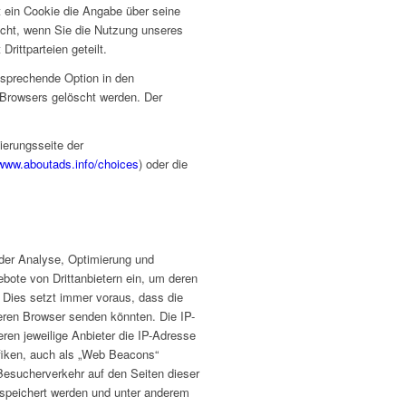
t ein Cookie die Angabe über seine
scht, wenn Sie die Nutzung unseres
ittparteien geteilt.
tsprechende Option in den
 Browsers gelöscht werden. Der
erungsseite der
/www.aboutads.info/choices
) oder die
 der Analyse, Optimierung und
ebote von Drittanbietern ein, um deren
). Dies setzt immer voraus, dass die
deren Browser senden könnten. Die IP-
eren jeweilige Anbieter die IP-Adresse
afiken, auch als „Web Beacons“
Besucherverkehr auf den Seiten dieser
speichert werden und unter anderem