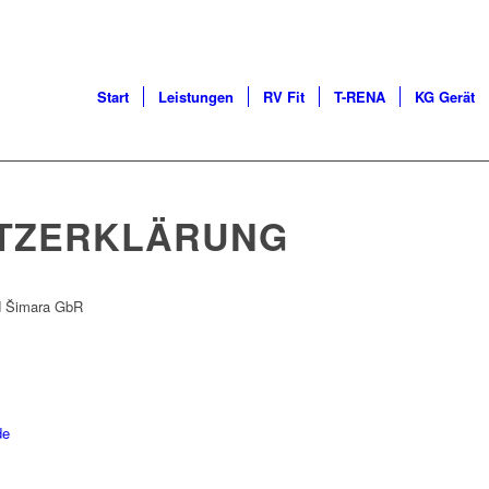
Start
Leistungen
RV Fit
T-RENA
KG Gerät
TZERKLÄRUNG
nd Šimara GbR
de