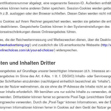
 Identifikationsnummer abgelegt, eine sogenannte Session-ID. Außerdem enthäl
Cookies können keine anderen Daten speichern. Session-Cookies werden gelö
 z.B. ausloggen oder den Browser schließen. Diesen Daten werden nicht mit Dr
ass Cookies auf ihrem Rechner gespeichert werden, werden sie gebeten die en
 deaktivieren. Gespeicherte Cookies können in den Systemeinstellungen des
ionseinschränkungen dieses Onlineangebotes führen.
es, die der Reichweitenmessung und Werbezwecken dienen, über die Deaktivi
etworkadvertising.org/
) und zusätzlich die US-amerikanische Webseite (
http:/
onlinechoices.com/uk/your-ad-choices/
) widersprechen.
ten und Inhalten Dritter
neangebotes auf Grundlage unserer berechtigten Interessen (d.h. Interesse an
angebotes im Sinne des Art. 6 Abs. 1 lit. f. DSGVO) Inhalts- oder Serviceang
er Schriftarten einzubinden (nachfolgend einheitlich bezeichnet als “Inhalte”
resse der Nutzer wahrnehmen, da sie ohne die IP-Adresse die Inhalte nicht an 
eser Inhalte erforderlich. Wir bemühen uns nur solche Inhalte zu verwenden, d
verwenden. Drittanbieter können ferner so genannte Pixel-Tags (unsichtbare Gr
etingzwecke verwenden. Durch die „Pixel-Tags“ können Informationen, wie der 
onymen Informationen können ferner in Cookies auf dem Gerät der Nutzer ge